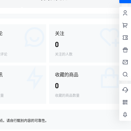
论
关注
0
的评论
关注的人数
讯
收藏的商品
0
数量
收藏的商品数量
点。请自行甄别内容的可靠性。