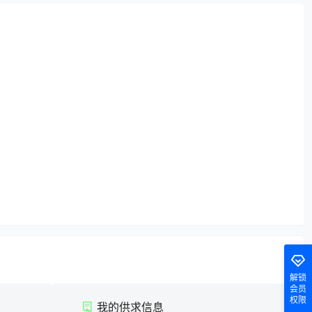
解锁
会员
权限
我的供求信息