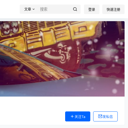
文章
登录
快速注册
关注Ta
发私信