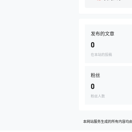
发布的文章
0
在本站的投稿
粉丝
0
粉丝人数
本网站服务生成的所有内容均