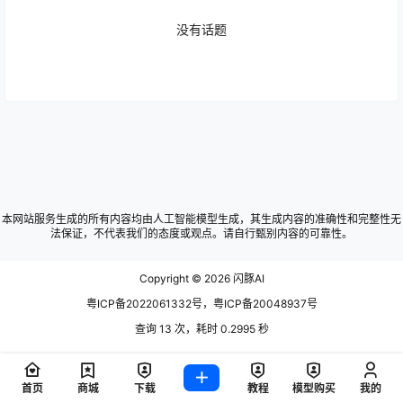
没有话题
广场
批量csv生成的是什么格式啊间隔用###还
2023-02-16
是,
21:15:38
广场
本网站服务生成的所有内容均由人工智能模型生成，其生成内容的准确性和完整性无
v3的bug已经修复了，在内测中，没问题后
法保证，不代表我们的态度或观点。请自行甄别内容的可靠性。
2022-08-10
全量发布
22:34:37
Copyright © 2026
闪豚AI
广场
粤ICP备2022061332号，粤ICP备20048937号
我们打算给私享会内部拉一个群。主要是功
查询 13 次，耗时 0.2995 秒
2022-08-08
能内测，有意向的，微信上找我下。
21:26:05
广场
首页
商城
下载
教程
模型购买
我的
2022-08-08