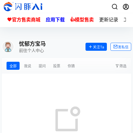
💖官方售卖商城
应用下载
👍模型售卖
更新记录
工单
忧郁方宝马
关注Ta
发私信
前往个人中心
全部
我说
提问
投票
你猜
筛选