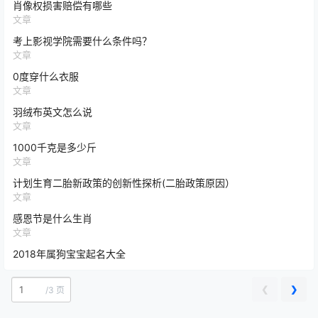
肖像权损害赔偿有哪些
文章
考上影视学院需要什么条件吗？
文章
0度穿什么衣服
文章
羽绒布英文怎么说
文章
1000千克是多少斤
文章
计划生育二胎新政策的创新性探析(二胎政策原因）
文章
感恩节是什么生肖
文章
2018年属狗宝宝起名大全
❮
❯
/
3 页