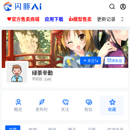
💖官方售卖商城
应用下载
👍模型售卖
更新记录
工单
关注Ta
发私信
绿茶辛勤
学前班
Lv0
概览
发布的
关注
粉丝
收藏
文章
商铺
快讯
圈子
问答
供求信息