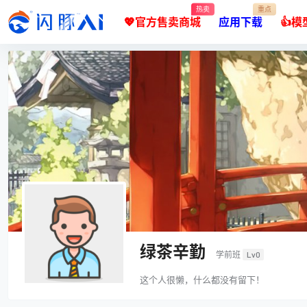
热卖
重点
💖官方售卖商城
应用下载
👍
绿茶辛勤
学前班
Lv0
这个人很懒，什么都没有留下！