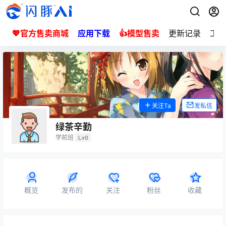
💖官方售卖商城
应用下载
👍模型售卖
更新记录
工单
关注Ta
发私信
绿茶辛勤
学前班
Lv0
概览
发布的
关注
粉丝
收藏