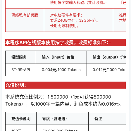
使用按字数输入和输出共计收费。
【已下
离线私有部署版
对电脑硬件有要求；
推荐需
要求24GB显存，32Gb内存。
本地部
长期无限制使用。
本程序API在线版本使用按字收费，收费标准如下：
模型服务
输入（input）价格
输出（output）价格
ST-RS-API
0.004元/1000 Tokens
0.012元/1000 Tokens
充值说明：
本系统充值比例为：1:500000（1元可获得500000
Tokens），以1000字一篇内容，润色成本约为0.016元。
充值卡说明
额度（含赠送）
备注