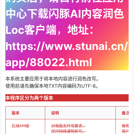
中心下载闪豚AI内容润色
Loc客户端
，
地址：
https://www.stunai.cn/
app/88022.html
本系统主要应用于将本地内容进行润色改写。
使用前请先确保本地TXT内容编码为UTF-8。
本程序区分为两个版本
版本
说明
备注
在线API版
对电脑无环境要求，
推荐需
保持网络通畅即可。
用户在