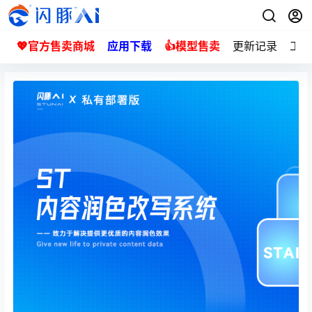
💖官方售卖商城
应用下载
👍模型售卖
更新记录
工单