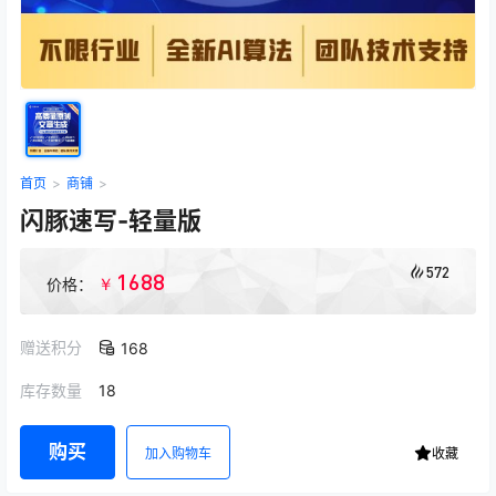
首页
>
商铺
>
闪豚速写-轻量版
572
1688
￥
价格：
赠送积分
168
库存数量
18
购买
加入购物车
收藏