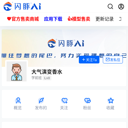
💖官方售卖商城
应用下载
👍模型售卖
更新记录
工单
关注Ta
发私信
大气演变香水
学前班
Lv0
概览
发布的
关注
粉丝
收藏