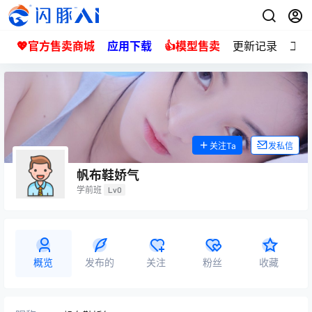
💖官方售卖商城
应用下载
👍模型售卖
更新记录
工单
关注Ta
发私信
帆布鞋娇气
学前班
Lv0
概览
发布的
关注
粉丝
收藏