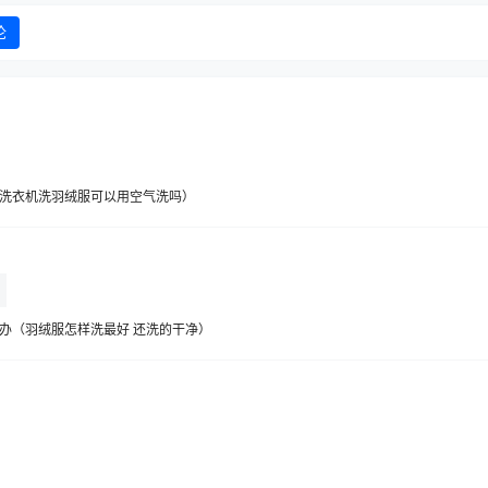
论
洗衣机洗羽绒服可以用空气洗吗）
办（羽绒服怎样洗最好 还洗的干净）