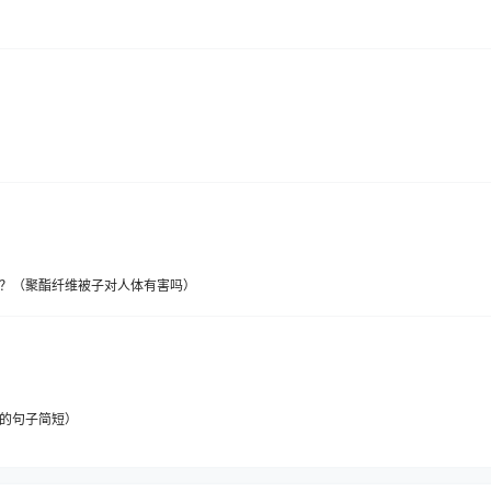
？（聚酯纤维被子对人体有害吗）
的句子简短）