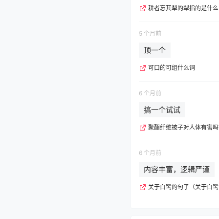
耕者忘其犁的犁指的是什么
5 个月前
顶一个
可口的可组什么词
6 个月前
搞一个试试
聚酯纤维被子对人体有害吗
6 个月前
内容丰富，逻辑严谨
关于白鹭的句子（关于白鹭