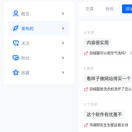
文章
快讯
评
概览
发布的
4 天前
内容很实用
关注
羽绒服可以用空气洗吗？（
粉丝
2 周前
收藏
看样子做网站得买一个
羽绒服放洗衣机洗坏了怎么
3 个月前
这个软件有优惠不
书湖阴先生生壁这首古诗