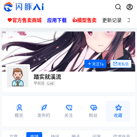
💖官方售卖商城
应用下载
👍模型售卖
更新记录
工单
关注Ta
发私信
踏实就溪流
学前班
Lv0
概览
发布的
关注
粉丝
收藏
文章
商铺
快讯
圈子
问答
供求信息