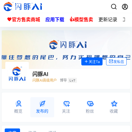
💖官方售卖商城
应用下载
👍模型售卖
更新记录
工单
关注Ta
发私信
闪豚AI
闪豚AI高级用户
博导
Lv7
概览
发布的
关注
粉丝
收藏