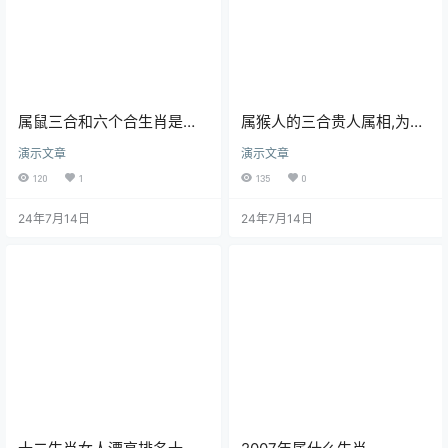
属鼠三合和六个合生肖是什
属猴人的三合贵人属相,为什
么
么说属猴人29岁最苦
演示文章
演示文章
120
1
135
0
24年7月14日
24年7月14日