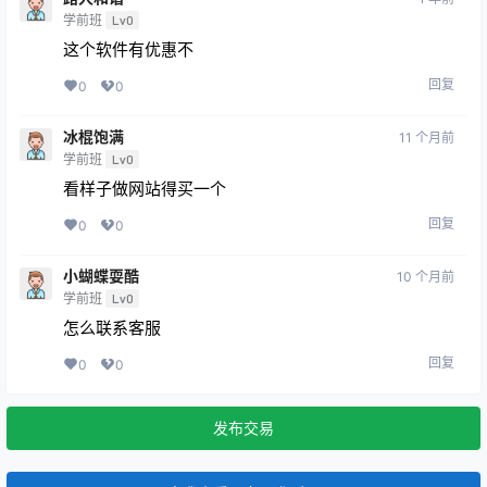
学前班
Lv0
这个软件有优惠不
回复
0
0
冰棍饱满
11 个月前
学前班
Lv0
看样子做网站得买一个
回复
0
0
小蝴蝶耍酷
10 个月前
学前班
Lv0
怎么联系客服
回复
0
0
发布交易