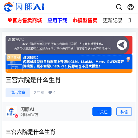
💖官方售卖商城
应用下载
👍模型售卖
更新记录
工单
广告
广告
三宫六院是什么生肖
4
演示文章
2 年前
闪豚AI
关注
私信
闪豚AI官方
三宫六院是什么生肖