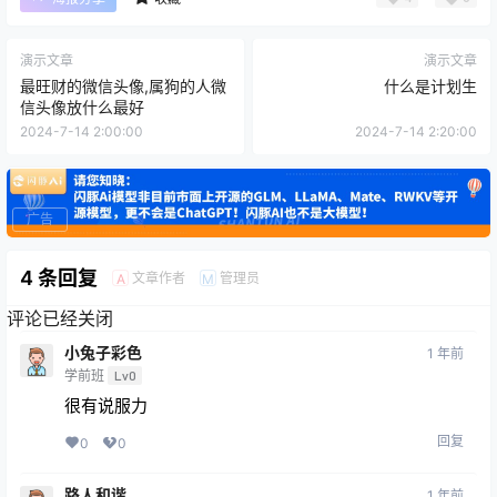
演示文章
演示文章
最旺财的微信头像,属狗的人微
什么是计划生
信头像放什么最好
2024-7-14 2:00:00
2024-7-14 2:20:00
广告
4 条回复
文章作者
管理员
A
M
评论已经关闭
小兔子彩色
1 年前
学前班
Lv0
很有说服力
回复
0
0
路人和谐
1 年前