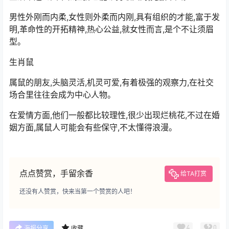
男性外刚而内柔,女性则外柔而内刚,具有组织的才能,富于发
明,革命性的开拓精神,热心公益,就女性而言,是个不让须眉
型。
生肖鼠
属鼠的朋友,头脑灵活,机灵可爱,有着极强的观察力,在社交
场合里往往会成为中心人物。
在爱情方面,他们一般都比较理性,很少出现烂桃花,不过在婚
姻方面,属鼠人可能会有些保守,不太懂得浪漫。
点点赞赏，手留余香
给TA打赏
还没有人赞赏，快来当第一个赞赏的人吧！
4
0
海报分享
收藏