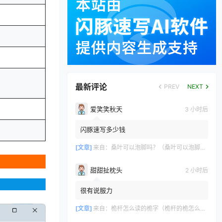
最新评论
PREV
NEXT
爱笑笑秋天
3 小时后
闪豚速写多少钱
[文章]
来自：
桑叶可以泡脚吗？（桑叶可以泡脚吗？）
甜甜扯枕头
2 小时后
很有说服力
[文章]
来自：
桅杆怎么读的桅字（桅杆的桅怎么读？）