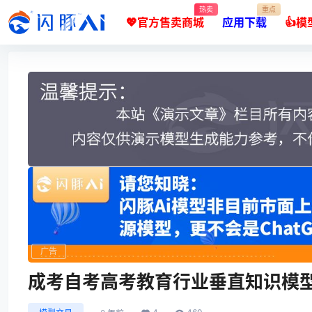
热卖
重点
💖官方售卖商城
应用下载
👍
广告
广告
成考自考高考教育行业垂直知识模型-