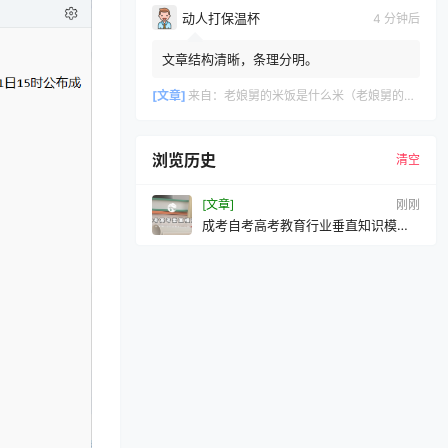
动人打保温杯
4 分钟后
文章结构清晰，条理分明。
[文章]
来自：
老娘舅的米饭是什么米（老娘舅的米饭是什么牌子米）
浏览历史
清空
[文章]
刚刚
成考自考高考教育行业垂直知识模
型-27.4万学习语料，训练168万步