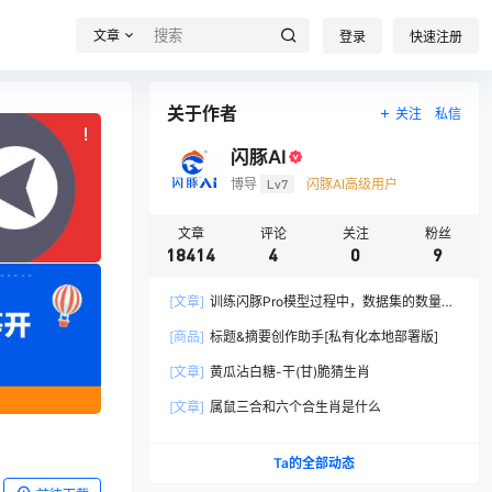
文章
登录
快速注册
关于作者
关注
私信
!
!
也想出现在这里？
也想出现在这里？
联系我们
联系我们
吧
吧
闪豚AI
博导
Lv7
闪豚AI高级用户
文章
评论
关注
粉丝
18414
4
0
9
[文章]
训练闪豚Pro模型过程中，数据集的数量和
学习率的关系
[商品]
标题&摘要创作助手[私有化本地部署版]
[文章]
黄瓜沾白糖-干(甘)脆猜生肖
[文章]
属鼠三合和六个合生肖是什么
Ta的全部动态